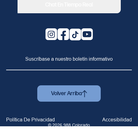
Chat En Tiempo Real
Suscríbase a nuestro boletín informativo
é es 988
as Frecuentes
partir 988
Volver Arriba
Jóvenes
ontacto
 herramientas
Política De Privacidad
Accesibilidad
© 2026 988 Colorado